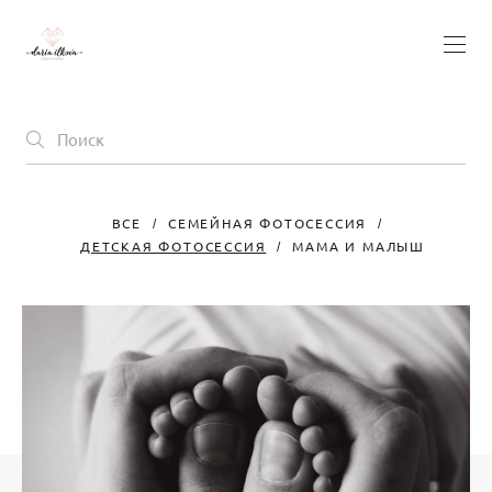
ВСЕ
СЕМЕЙНАЯ ФОТОСЕССИЯ
ДЕТСКАЯ ФОТОСЕССИЯ
МАМА И МАЛЫШ